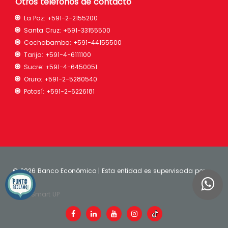
Otros teléfonos de contácto
La Paz:
+591-2-2155200
Santa Cruz:
+591-33155500
Cochabamba:
+591-44155500
Tarija:
+591-4-6111100
Sucre:
+591-4-6450051
Oruro:
+591-2-5280540
Potosí:
+591-2-6226181
©
2026 Banco Económico | Esta entidad es supervisada por
ASFI
| Smart UP