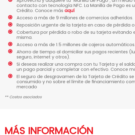
Aprovecha y adquiere tu “Manilla de Pago”, un medio d
contacto con tecnología NFC. La Manilla de Pago es un
Crédito. Conoce más
aquí
Acceso a más de 9 millones de comercios adheridos.
Reposición urgente de la tarjeta en caso de pérdida o
Cobertura por pérdida o robo de su tarjeta evitando e
misma.
Acceso a más de 1.5 millones de cajeros automáticos
Ahorro de tiempo al domiciliar sus pagos recientes (luz
seguro, internet y otros).
Si deseas realizar una compra con tu Tarjeta y el sald
un pago parcial y completar con efectivo. Conoce 
El seguro de desgravamen de la Tarjeta de Crédito s
consumido y no sobre el límite de financiamiento com
mercado
** Costos asociados
MÁS INFORMACIÓN