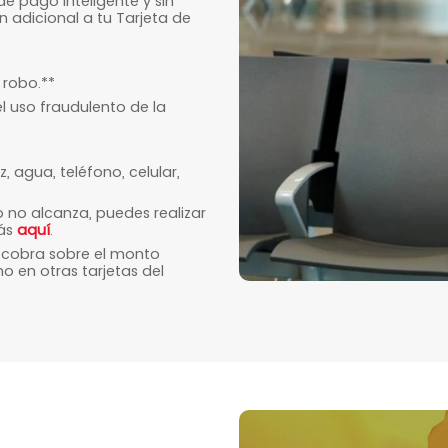
e pago inteligente y sin
 adicional a tu Tarjeta de
 robo.**
l uso fraudulento de la
.
, agua, teléfono, celular,
o no alcanza, puedes realizar
más
aquí
.
e cobra sobre el monto
o en otras tarjetas del