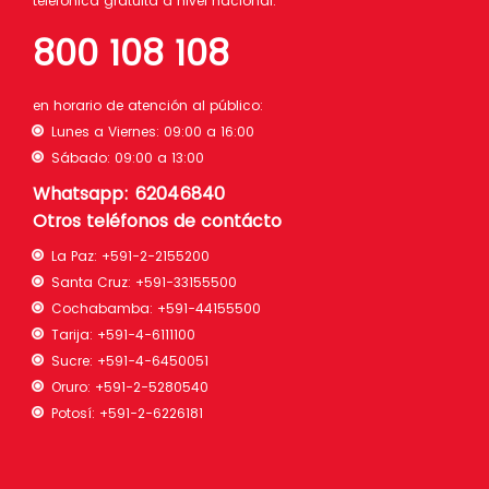
telefónica gratuita a nivel nacional:
800 108 108
en horario de atención al público:
Lunes a Viernes: 09:00 a 16:00
Sábado: 09:00 a 13:00
Whatsapp: 62046840
Otros teléfonos de contácto
La Paz:
+591-2-2155200
Santa Cruz:
+591-33155500
Cochabamba:
+591-44155500
Tarija:
+591-4-6111100
Sucre:
+591-4-6450051
Oruro:
+591-2-5280540
Potosí:
+591-2-6226181