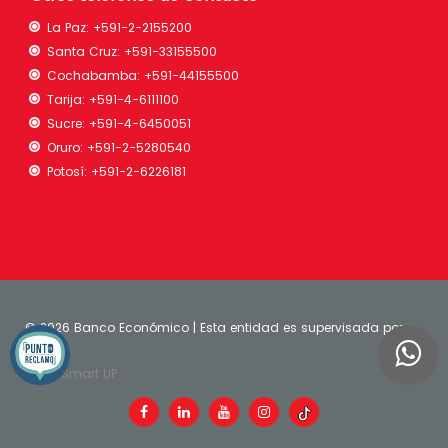
La Paz:
+591-2-2155200
Santa Cruz:
+591-33155500
Cochabamba:
+591-44155500
Tarija:
+591-4-6111100
Sucre:
+591-4-6450051
Oruro:
+591-2-5280540
Potosí:
+591-2-6226181
©
2026 Banco Económico | Esta entidad es supervisada por
ASFI
| Smart UP