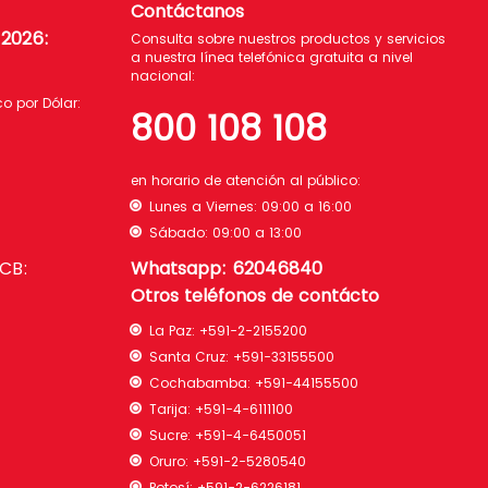
Contáctanos
 2026
:
Consulta sobre nuestros productos y servicios
a nuestra línea telefónica gratuita a nivel
nacional:
 por Dólar:
800 108 108
en horario de atención al público:
Lunes a Viernes: 09:00 a 16:00
Sábado: 09:00 a 13:00
BCB:
Whatsapp: 62046840
Otros teléfonos de contácto
La Paz:
+591-2-2155200
Santa Cruz:
+591-33155500
Cochabamba:
+591-44155500
Tarija:
+591-4-6111100
Sucre:
+591-4-6450051
Oruro:
+591-2-5280540
Potosí:
+591-2-6226181