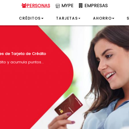
PERSONAS
MYPE
EMPRESAS
CRÉDITOS
TARJETAS
AHORRO
tes de Tarjeta de Crédito
ito y acumula puntos...