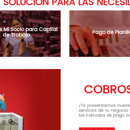
 SOLUCIÓN PARA LAS NECESI
 Mi Socio para Capital
Pago de Planil
de Trabajo
COBROS
¡Te presentamos nuestr
servicios de tu negoci
los métodos de pago tra